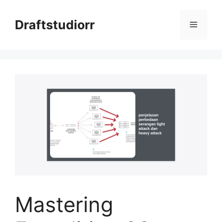
Skip
to
Draftstudiorr
Menu
content
Mastering