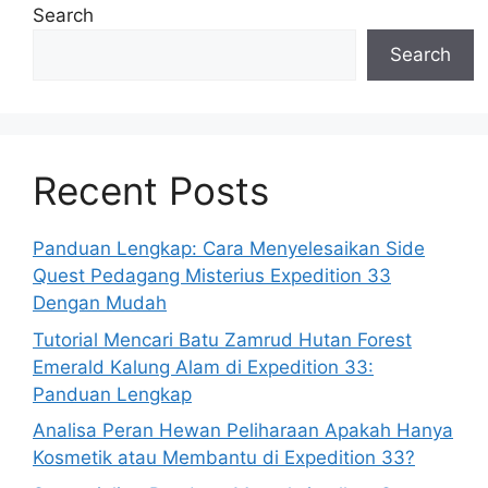
Search
Search
Recent Posts
Panduan Lengkap: Cara Menyelesaikan Side
Quest Pedagang Misterius Expedition 33
Dengan Mudah
Tutorial Mencari Batu Zamrud Hutan Forest
Emerald Kalung Alam di Expedition 33:
Panduan Lengkap
Analisa Peran Hewan Peliharaan Apakah Hanya
Kosmetik atau Membantu di Expedition 33?