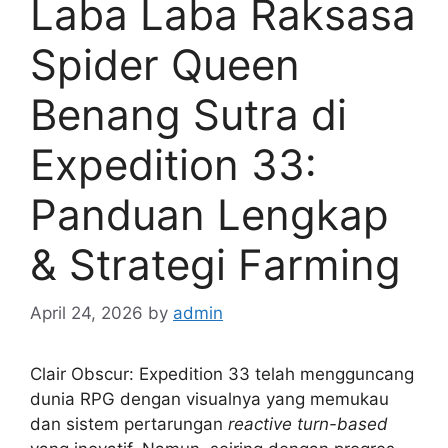
Laba Laba Raksasa
Spider Queen
Benang Sutra di
Expedition 33:
Panduan Lengkap
& Strategi Farming
April 24, 2026
by
admin
Clair Obscur: Expedition 33 telah mengguncang
dunia RPG dengan visualnya yang memukau
dan sistem pertarungan
reactive turn-based