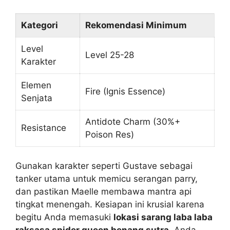
Kategori
Rekomendasi Minimum
Level
Level 25-28
Karakter
Elemen
Fire (Ignis Essence)
Senjata
Antidote Charm (30%+
Resistance
Poison Res)
Gunakan karakter seperti Gustave sebagai
tanker utama untuk memicu serangan parry,
dan pastikan Maelle membawa mantra api
tingkat menengah. Kesiapan ini krusial karena
begitu Anda memasuki
lokasi sarang laba laba