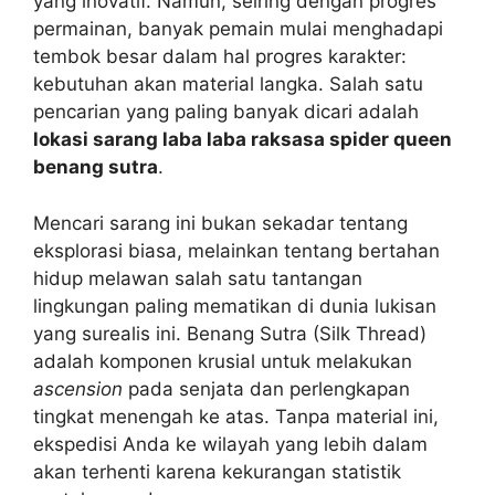
yang inovatif. Namun, seiring dengan progres
permainan, banyak pemain mulai menghadapi
tembok besar dalam hal progres karakter:
kebutuhan akan material langka. Salah satu
pencarian yang paling banyak dicari adalah
lokasi sarang laba laba raksasa spider queen
benang sutra
.
Mencari sarang ini bukan sekadar tentang
eksplorasi biasa, melainkan tentang bertahan
hidup melawan salah satu tantangan
lingkungan paling mematikan di dunia lukisan
yang surealis ini. Benang Sutra (Silk Thread)
adalah komponen krusial untuk melakukan
ascension
pada senjata dan perlengkapan
tingkat menengah ke atas. Tanpa material ini,
ekspedisi Anda ke wilayah yang lebih dalam
akan terhenti karena kekurangan statistik