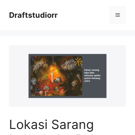
Skip
to
Draftstudiorr
Menu
content
Lokasi Sarang