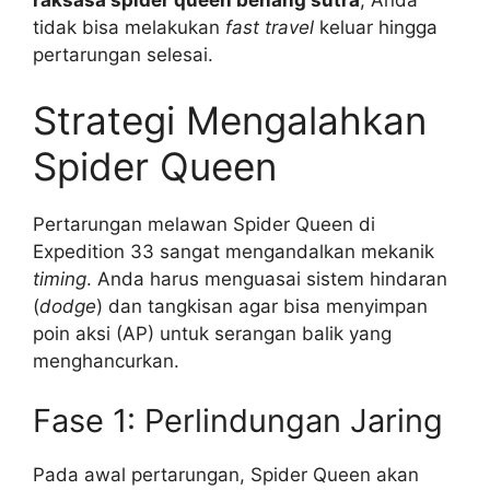
raksasa spider queen benang sutra
, Anda
tidak bisa melakukan
fast travel
keluar hingga
pertarungan selesai.
Strategi Mengalahkan
Spider Queen
Pertarungan melawan Spider Queen di
Expedition 33 sangat mengandalkan mekanik
timing
. Anda harus menguasai sistem hindaran
(
dodge
) dan tangkisan agar bisa menyimpan
poin aksi (AP) untuk serangan balik yang
menghancurkan.
Fase 1: Perlindungan Jaring
Pada awal pertarungan, Spider Queen akan