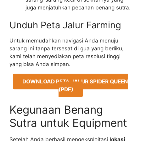
juga menjatuhkan pecahan benang sutra.
Unduh Peta Jalur Farming
Untuk memudahkan navigasi Anda menuju
sarang ini tanpa tersesat di gua yang berliku,
kami telah menyediakan peta resolusi tinggi
yang bisa Anda simpan.
DOWNLOAD PETA JALUR SPIDER QUEEN
(PDF)
Kegunaan Benang
Sutra untuk Equipment
Setelah Anda berhasil mengeksploitasi
lokasi