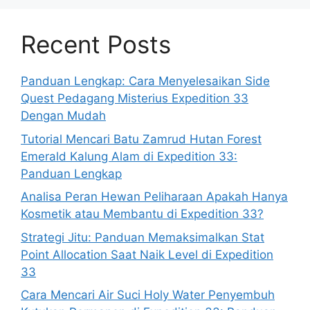
Recent Posts
Panduan Lengkap: Cara Menyelesaikan Side
Quest Pedagang Misterius Expedition 33
Dengan Mudah
Tutorial Mencari Batu Zamrud Hutan Forest
Emerald Kalung Alam di Expedition 33:
Panduan Lengkap
Analisa Peran Hewan Peliharaan Apakah Hanya
Kosmetik atau Membantu di Expedition 33?
Strategi Jitu: Panduan Memaksimalkan Stat
Point Allocation Saat Naik Level di Expedition
33
Cara Mencari Air Suci Holy Water Penyembuh