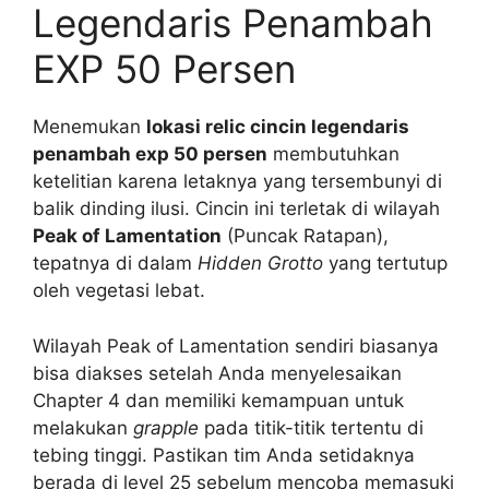
Legendaris Penambah
EXP 50 Persen
Menemukan
lokasi relic cincin legendaris
penambah exp 50 persen
membutuhkan
ketelitian karena letaknya yang tersembunyi di
balik dinding ilusi. Cincin ini terletak di wilayah
Peak of Lamentation
(Puncak Ratapan),
tepatnya di dalam
Hidden Grotto
yang tertutup
oleh vegetasi lebat.
Wilayah Peak of Lamentation sendiri biasanya
bisa diakses setelah Anda menyelesaikan
Chapter 4 dan memiliki kemampuan untuk
melakukan
grapple
pada titik-titik tertentu di
tebing tinggi. Pastikan tim Anda setidaknya
berada di level 25 sebelum mencoba memasuki