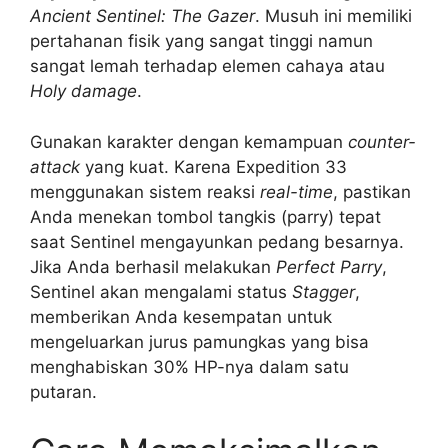
Ancient Sentinel: The Gazer
. Musuh ini memiliki
pertahanan fisik yang sangat tinggi namun
sangat lemah terhadap elemen cahaya atau
Holy damage
.
Gunakan karakter dengan kemampuan
counter-
attack
yang kuat. Karena Expedition 33
menggunakan sistem reaksi
real-time
, pastikan
Anda menekan tombol tangkis (parry) tepat
saat Sentinel mengayunkan pedang besarnya.
Jika Anda berhasil melakukan
Perfect Parry
,
Sentinel akan mengalami status
Stagger
,
memberikan Anda kesempatan untuk
mengeluarkan jurus pamungkas yang bisa
menghabiskan 30% HP-nya dalam satu
putaran.