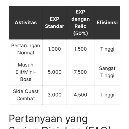
EXP
EXP
dengan
Aktivitas
Efisiensi
Standar
Relic
(50%)
Pertarungan
1.000
1.500
Tinggi
Normal
Musuh
Sangat
Elit/Mini-
5.000
7.500
Tinggi
Boss
Side Quest
3.000
4.500
Tinggi
Combat
Pertanyaan yang