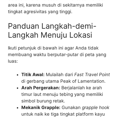
area ini, karena musuh di sekitarnya memiliki
tingkat agresivitas yang tinggi.
Panduan Langkah-demi-
Langkah Menuju Lokasi
Ikuti petunjuk di bawah ini agar Anda tidak
membuang waktu berputar-putar di peta yang
luas:
Titik Awal:
Mulailah dari
Fast Travel Point
di gerbang utama Peak of Lamentation.
Arah Pergerakan:
Berjalanlah ke arah
timur laut menuju tebing yang memiliki
simbol burung retak.
Mekanik Grapple:
Gunakan
grapple hook
untuk naik ke tiga tingkat platform kayu