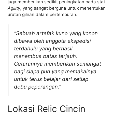
juga memberikan sedikit peningkatan pada stat
Agility
, yang sangat berguna untuk menentukan
urutan giliran dalam pertempuran.
“Sebuah artefak kuno yang konon
dibawa oleh anggota ekspedisi
terdahulu yang berhasil
menembus batas terjauh.
Getarannya memberikan semangat
bagi siapa pun yang memakainya
untuk terus belajar dari setiap
debu peperangan.”
Lokasi Relic Cincin