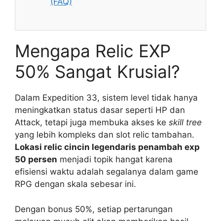
(FAQ)
Mengapa Relic EXP
50% Sangat Krusial?
Dalam Expedition 33, sistem level tidak hanya
meningkatkan status dasar seperti HP dan
Attack, tetapi juga membuka akses ke
skill tree
yang lebih kompleks dan slot relic tambahan.
Lokasi relic cincin legendaris penambah exp
50 persen
menjadi topik hangat karena
efisiensi waktu adalah segalanya dalam game
RPG dengan skala sebesar ini.
Dengan bonus 50%, setiap pertarungan