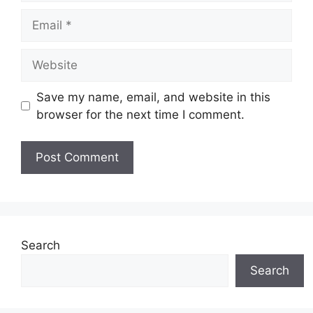
Email
Website
Save my name, email, and website in this
browser for the next time I comment.
Search
Search