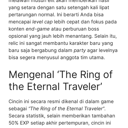
melawan musuh elit akan memberikan hasil
yang setara dengan satu setengah kali lipat
pertarungan normal. Ini berarti Anda bisa
mencapai
level cap
lebih cepat dan fokus pada
konten
end-game
atau perburuan boss
opsional yang jauh lebih menantang. Selain itu,
relic ini sangat membantu karakter baru yang
baru saja bergabung dalam
party
agar levelnya
bisa segera menyusul anggota tim utama.
Mengenal ‘The Ring of
the Eternal Traveler’
Cincin ini secara resmi dikenal di dalam game
sebagai
“The Ring of the Eternal Traveler”
.
Secara statistik, selain memberikan tambahan
50% EXP setiap akhir pertempuran, cincin ini