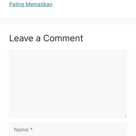
Paling Mematikan
Leave a Comment
Comment
Name