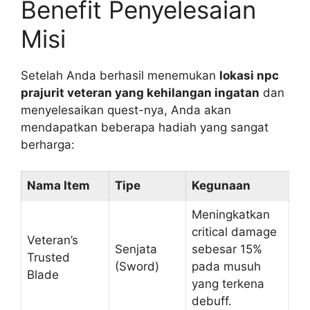
Benefit Penyelesaian
Misi
Setelah Anda berhasil menemukan
lokasi npc
prajurit veteran yang kehilangan ingatan
dan
menyelesaikan quest-nya, Anda akan
mendapatkan beberapa hadiah yang sangat
berharga:
Nama Item
Tipe
Kegunaan
Meningkatkan
critical damage
Veteran’s
Senjata
sebesar 15%
Trusted
(Sword)
pada musuh
Blade
yang terkena
debuff.