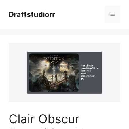
Skip
to
Draftstudiorr
Menu
content
Clair Obscur