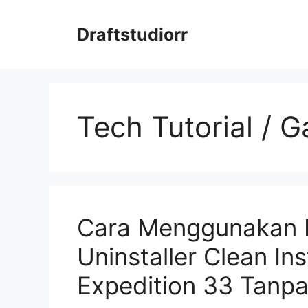
Skip
to
Draftstudiorr
content
Tech Tutorial / 
Cara Menggunakan D
Uninstaller Clean In
Expedition 33 Tanp