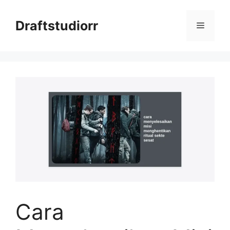
Skip
to
Draftstudiorr
Menu
content
Cara