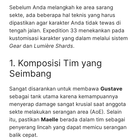
Sebelum Anda melangkah ke area sarang
sekte, ada beberapa hal teknis yang harus
dipastikan agar karakter Anda tidak tewas di
tengah jalan. Expedition 33 menekankan pada
kustomisasi karakter yang dalam melalui sistem
Gear
dan
Lumière Shards
.
1. Komposisi Tim yang
Seimbang
Sangat disarankan untuk membawa
Gustave
sebagai tank utama karena kemampuannya
menyerap damage sangat krusial saat anggota
sekte melakukan serangan area (AoE). Selain
itu, pastikan
Maelle
berada dalam tim sebagai
penyerang lincah yang dapat memicu serangan
balik cepat.