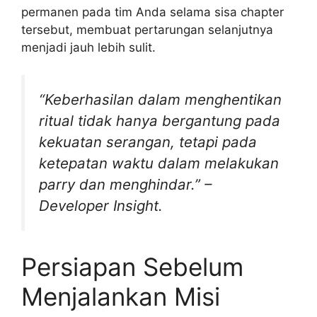
permanen pada tim Anda selama sisa chapter
tersebut, membuat pertarungan selanjutnya
menjadi jauh lebih sulit.
“Keberhasilan dalam menghentikan
ritual tidak hanya bergantung pada
kekuatan serangan, tetapi pada
ketepatan waktu dalam melakukan
parry dan menghindar.” –
Developer Insight.
Persiapan Sebelum
Menjalankan Misi