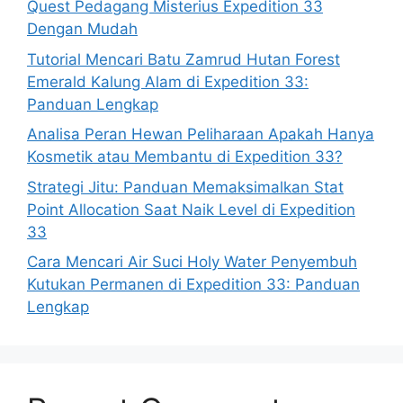
Quest Pedagang Misterius Expedition 33
Dengan Mudah
Tutorial Mencari Batu Zamrud Hutan Forest
Emerald Kalung Alam di Expedition 33:
Panduan Lengkap
Analisa Peran Hewan Peliharaan Apakah Hanya
Kosmetik atau Membantu di Expedition 33?
Strategi Jitu: Panduan Memaksimalkan Stat
Point Allocation Saat Naik Level di Expedition
33
Cara Mencari Air Suci Holy Water Penyembuh
Kutukan Permanen di Expedition 33: Panduan
Lengkap