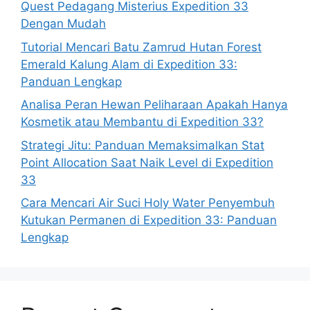
Quest Pedagang Misterius Expedition 33
Dengan Mudah
Tutorial Mencari Batu Zamrud Hutan Forest
Emerald Kalung Alam di Expedition 33:
Panduan Lengkap
Analisa Peran Hewan Peliharaan Apakah Hanya
Kosmetik atau Membantu di Expedition 33?
Strategi Jitu: Panduan Memaksimalkan Stat
Point Allocation Saat Naik Level di Expedition
33
Cara Mencari Air Suci Holy Water Penyembuh
Kutukan Permanen di Expedition 33: Panduan
Lengkap