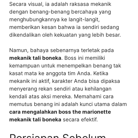
Secara visual, ia adalah raksasa mekanik
dengan benang-benang bercahaya yang
menghubungkannya ke langit-langit,
memberikan kesan bahwa ia sendiri sedang
dikendalikan oleh kekuatan yang lebih besar.
Namun, bahaya sebenarnya terletak pada
mekanik tali boneka
. Boss ini memiliki
kemampuan untuk menempelkan benang tak
kasat mata ke anggota tim Anda. Ketika
mekanik ini aktif, karakter Anda bisa dipaksa
menyerang rekan sendiri atau kehilangan
kendali atas aksi mereka. Memahami cara
memutus benang ini adalah kunci utama dalam
cara mengalahkan boss the marionette
mekanik tali boneka
secara efektif.
Persiapan Sebelum