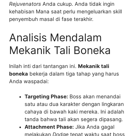
Rejuvenators
Anda cukup. Anda tidak ingin
kehabisan Mana saat perlu mengeluarkan skill
penyembuh masal di fase terakhir.
Analisis Mendalam
Mekanik Tali Boneka
Inilah inti dari tantangan ini.
Mekanik tali
boneka
bekerja dalam tiga tahap yang harus
Anda waspadai:
Targeting Phase:
Boss akan menandai
satu atau dua karakter dengan lingkaran
cahaya di bawah kaki mereka. Ini adalah
tanda bahwa tali akan segera dipasang.
Attachment Phase:
Jika Anda gagal
melakukan
Dodge
tepat waktu saat boss