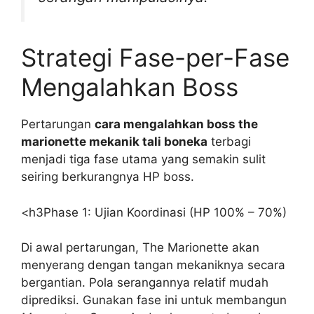
Strategi Fase-per-Fase
Mengalahkan Boss
Pertarungan
cara mengalahkan boss the
marionette mekanik tali boneka
terbagi
menjadi tiga fase utama yang semakin sulit
seiring berkurangnya HP boss.
<h3Phase 1: Ujian Koordinasi (HP 100% – 70%)
Di awal pertarungan, The Marionette akan
menyerang dengan tangan mekaniknya secara
bergantian. Pola serangannya relatif mudah
diprediksi. Gunakan fase ini untuk membangun