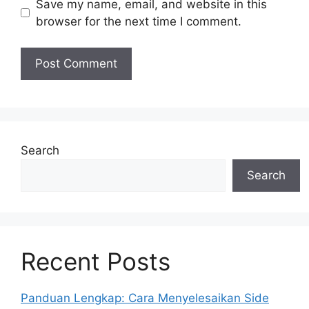
Save my name, email, and website in this
browser for the next time I comment.
Search
Search
Recent Posts
Panduan Lengkap: Cara Menyelesaikan Side