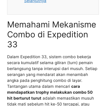
Selanjutnya
Memahami Mekanisme
Combo di Expedition
33
Dalam Expedition 33, sistem combo bekerja
secara kumulatif selama giliran (turn) pemain
berlangsung tanpa interupsi dari musuh. Setiap
serangan yang mendarat akan menambah
angka pada penghitung combo di layar.
Tantangan utama dalam mencari
cara
mendapatkan trophy melakukan combo 50
hit berturut turut
adalah memastikan musuh
tidak mati sebelum hit ke-50 tercapai, atau