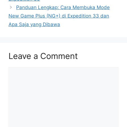
Panduan Lengkap: Cara Membuka Mode
New Game Plus (NG+) di Expedition 33 dan
Apa Saja yang Dibawa
Leave a Comment
Comment