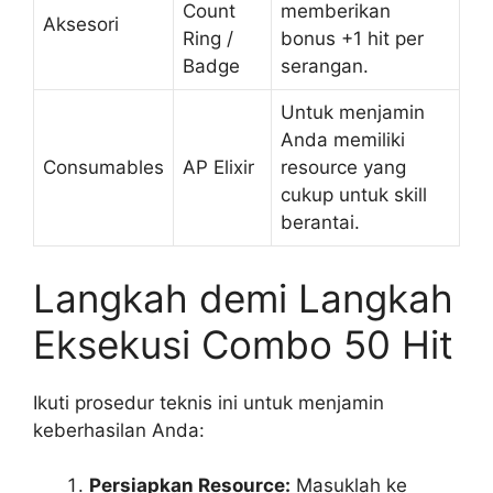
Count
memberikan
Aksesori
Ring /
bonus +1 hit per
Badge
serangan.
Untuk menjamin
Anda memiliki
Consumables
AP Elixir
resource yang
cukup untuk skill
berantai.
Langkah demi Langkah
Eksekusi Combo 50 Hit
Ikuti prosedur teknis ini untuk menjamin
keberhasilan Anda:
Persiapkan Resource:
Masuklah ke