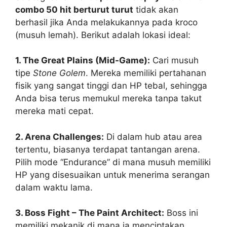
combo 50 hit berturut turut
tidak akan
berhasil jika Anda melakukannya pada kroco
(musuh lemah). Berikut adalah lokasi ideal:
1. The Great Plains (Mid-Game):
Cari musuh
tipe
Stone Golem
. Mereka memiliki pertahanan
fisik yang sangat tinggi dan HP tebal, sehingga
Anda bisa terus memukul mereka tanpa takut
mereka mati cepat.
2. Arena Challenges:
Di dalam hub atau area
tertentu, biasanya terdapat tantangan arena.
Pilih mode “Endurance” di mana musuh memiliki
HP yang disesuaikan untuk menerima serangan
dalam waktu lama.
3. Boss Fight – The Paint Architect:
Boss ini
memiliki mekanik di mana ia menciptakan