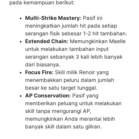
pada kemampuan berikut:
Multi-Strike Mastery:
Pasif ini
meningkatkan jumlah hit pada setiap
serangan fisik sebesar 1-2 hit tambahan.
Extended Chain:
Memungkinkan Maelle
untuk melakukan tambahan input
serangan sebanyak 3 kali lebih banyak
dari biasanya.
Focus Fire:
Skill milik Renoir yang
menembakkan peluru dalam jumlah
besar ke satu target tunggal.
AP Conservation:
Pasif yang
memberikan peluang untuk melakukan
skill tanpa mengurangi AP,
memungkinkan Anda merantai lebih
banyak skill dalam satu giliran.