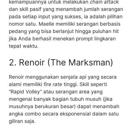
kemampuannya untuk melakukan
chain attack
dan skill pasif yang menambah jumlah serangan
pada setiap input yang sukses, ia adalah pilihan
nomor satu. Maelle memiliki serangan berbasis
pedang yang bisa berlanjut hingga puluhan hit
jika Anda berhasil menekan prompt lingkaran
tepat waktu.
2. Renoir (The Marksman)
Renoir menggunakan senjata api yang secara
alami memiliki
fire rate
tinggi. Skill seperti
“Rapid Volley” atau serangan area yang
mengenai banyak bagian tubuh musuh (jika
musuhnya berukuran besar) dapat menambah
angka combo secara eksponensial dalam satu
giliran saja.