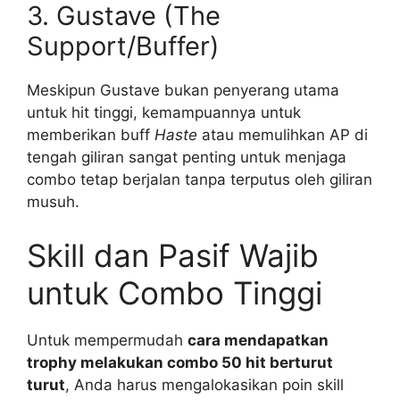
3. Gustave (The
Support/Buffer)
Meskipun Gustave bukan penyerang utama
untuk hit tinggi, kemampuannya untuk
memberikan buff
Haste
atau memulihkan AP di
tengah giliran sangat penting untuk menjaga
combo tetap berjalan tanpa terputus oleh giliran
musuh.
Skill dan Pasif Wajib
untuk Combo Tinggi
Untuk mempermudah
cara mendapatkan
trophy melakukan combo 50 hit berturut
turut
, Anda harus mengalokasikan poin skill