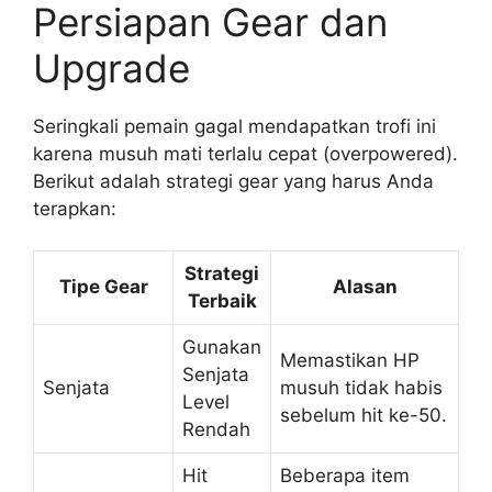
Persiapan Gear dan
Upgrade
Seringkali pemain gagal mendapatkan trofi ini
karena musuh mati terlalu cepat (overpowered).
Berikut adalah strategi gear yang harus Anda
terapkan:
Strategi
Tipe Gear
Alasan
Terbaik
Gunakan
Memastikan HP
Senjata
Senjata
musuh tidak habis
Level
sebelum hit ke-50.
Rendah
Hit
Beberapa item