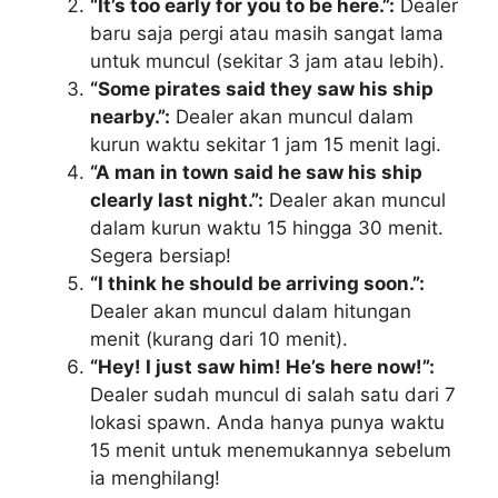
“It’s too early for you to be here.”:
Dealer
baru saja pergi atau masih sangat lama
untuk muncul (sekitar 3 jam atau lebih).
“Some pirates said they saw his ship
nearby.”:
Dealer akan muncul dalam
kurun waktu sekitar 1 jam 15 menit lagi.
“A man in town said he saw his ship
clearly last night.”:
Dealer akan muncul
dalam kurun waktu 15 hingga 30 menit.
Segera bersiap!
“I think he should be arriving soon.”:
Dealer akan muncul dalam hitungan
menit (kurang dari 10 menit).
“Hey! I just saw him! He’s here now!”:
Dealer sudah muncul di salah satu dari 7
lokasi spawn. Anda hanya punya waktu
15 menit untuk menemukannya sebelum
ia menghilang!