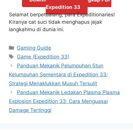
Expedition 33
Selamat berpetualang, para Expeditionaries!
Kiranya cat suci tidak menghapus jejak
langkahmu di dunia ini.
Categories
Gaming Guide
Tags
Game (Expedition 33)
Panduan Mekanik Pelumpuhan Stun
Kelumpuhan Sementara di Expedition 33:
Strategi Menaklukkan Musuh Tersulit
Panduan Mekanik Ledakan Plasma Plasma
Explosion Expedition 33: Cara Menguasai
Damage Tertinggi