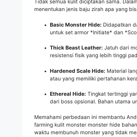
Tidak semua kulit diciptakan sama. Dalam 
menentukan jenis baju zirah apa yang bi
Basic Monster Hide:
Didapatkan da
untuk set armor *Initiate* dan *Sco
Thick Beast Leather:
Jatuh dari mo
resistensi fisik yang lebih tinggi pad
Hardened Scale Hide:
Material lan
atau yang memiliki pertahanan kera
Ethereal Hide:
Tingkat tertinggi ya
dari boss opsional. Bahan utama un
Memahami perbedaan ini membantu Anda 
farming kulit monster monster hide baha
waktu membunuh monster yang tidak men