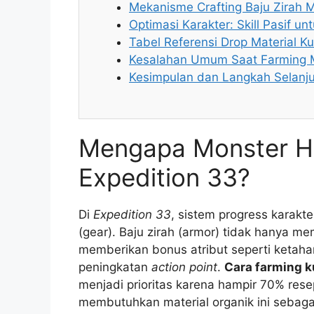
Mekanisme Crafting Baju Zirah
Optimasi Karakter: Skill Pasif u
Tabel Referensi Drop Material Kul
Kesalahan Umum Saat Farming Ma
Kesimpulan dan Langkah Selanj
Mengapa Monster Hi
Expedition 33?
Di
Expedition 33
, sistem progress karakt
(gear). Baju zirah (armor) tidak hanya me
memberikan bonus atribut seperti ketaha
peningkatan
action point
.
Cara farming k
menjadi prioritas karena hampir 70% rese
membutuhkan material organik ini sebaga