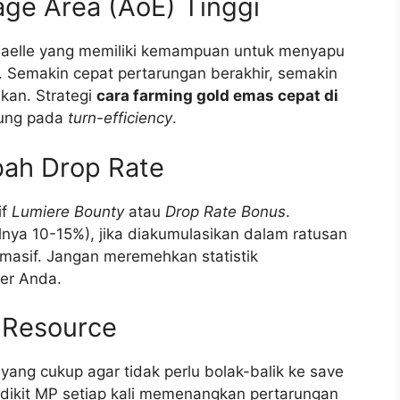
ge Area (AoE) Tinggi
Maelle yang memiliki kemampuan untuk menyapu
. Semakin cepat pertarungan berakhir, semakin
kan. Strategi
cara farming gold emas cepat di
ung pada
turn-efficiency
.
bah Drop Rate
if
Lumiere Bounty
atau
Drop Rate Bonus
.
alnya 10-15%), jika diakumulasikan dalam ratusan
masif. Jangan meremehkan statistik
ter Anda.
 Resource
yang cukup agar tidak perlu bolak-balik ke save
dikit MP setiap kali memenangkan pertarungan