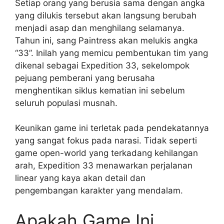
Setiap orang yang berusia sama dengan angka
yang dilukis tersebut akan langsung berubah
menjadi asap dan menghilang selamanya.
Tahun ini, sang Paintress akan melukis angka
“33”. Inilah yang memicu pembentukan tim yang
dikenal sebagai Expedition 33, sekelompok
pejuang pemberani yang berusaha
menghentikan siklus kematian ini sebelum
seluruh populasi musnah.
Keunikan game ini terletak pada pendekatannya
yang sangat fokus pada narasi. Tidak seperti
game open-world yang terkadang kehilangan
arah, Expedition 33 menawarkan perjalanan
linear yang kaya akan detail dan
pengembangan karakter yang mendalam.
Apakah Game Ini