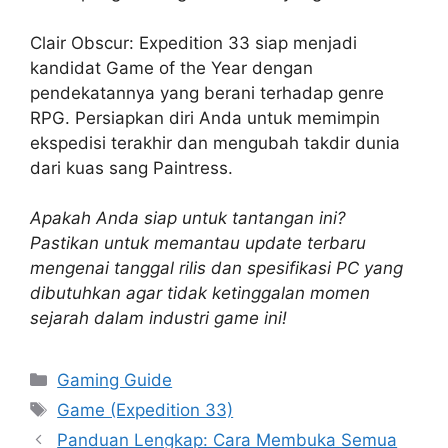
Clair Obscur: Expedition 33 siap menjadi
kandidat Game of the Year dengan
pendekatannya yang berani terhadap genre
RPG. Persiapkan diri Anda untuk memimpin
ekspedisi terakhir dan mengubah takdir dunia
dari kuas sang Paintress.
Apakah Anda siap untuk tantangan ini?
Pastikan untuk memantau update terbaru
mengenai tanggal rilis dan spesifikasi PC yang
dibutuhkan agar tidak ketinggalan momen
sejarah dalam industri game ini!
Categories
Gaming Guide
Tags
Game (Expedition 33)
Panduan Lengkap: Cara Membuka Semua