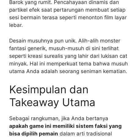
Barok yang rumit. Pencahayaan dinamis dan
partikel efek saat pertarungan membuat setiap
sesi bermain terasa seperti menonton film layar
lebar.
Desain musuhnya pun unik. Alih-alih monster
fantasi generik, musuh-musuh di sini terlihat
seperti kreasi surealis yang lahir dari lukisan cat
minyak. Hal ini memperkuat tema bahwa musuh
utama Anda adalah seorang seniman kematian.
Kesimpulan dan
Takeaway Utama
Sebagai rangkuman, jika Anda bertanya
apakah game ini memiliki sistem faksi yang
bisa dipilih pemain
dalam arti tradisional