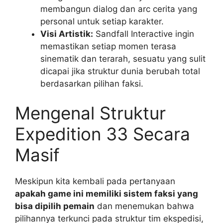
membangun dialog dan arc cerita yang
personal untuk setiap karakter.
Visi Artistik:
Sandfall Interactive ingin
memastikan setiap momen terasa
sinematik dan terarah, sesuatu yang sulit
dicapai jika struktur dunia berubah total
berdasarkan pilihan faksi.
Mengenal Struktur
Expedition 33 Secara
Masif
Meskipun kita kembali pada pertanyaan
apakah game ini memiliki sistem faksi yang
bisa dipilih pemain
dan menemukan bahwa
pilihannya terkunci pada struktur tim ekspedisi,