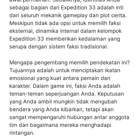
sebagai bagian dari Expedition 33 adalah inti
dari seluruh mekanik gameplay dan plot cerita.
Meskipun tidak ada opsi untuk memilih faksi
eksternal, dinamika internal dalam kelompok
Expedition 33 memberikan kedalaman yang
serupa dengan sistem faksi tradisional.
Mengapa pengembang memilih pendekatan ini?
Tujuannya adalah untuk menciptakan ikatan
emosional yang kuat antara pemain dan
karakter. Dalam game ini, faksi Anda adalah
teman-teman seperjuangan Anda. Keputusan
yang Anda ambil mungkin tidak mengubah
bendera yang Anda kibarkan, tetapi akan
sangat mempengaruhi hubungan antar anggota
tim dan bagaimana mereka menghadapi
rintangan.