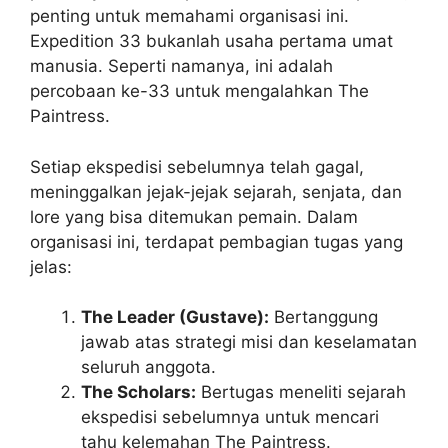
penting untuk memahami organisasi ini.
Expedition 33 bukanlah usaha pertama umat
manusia. Seperti namanya, ini adalah
percobaan ke-33 untuk mengalahkan The
Paintress.
Setiap ekspedisi sebelumnya telah gagal,
meninggalkan jejak-jejak sejarah, senjata, dan
lore yang bisa ditemukan pemain. Dalam
organisasi ini, terdapat pembagian tugas yang
jelas:
The Leader (Gustave):
Bertanggung
jawab atas strategi misi dan keselamatan
seluruh anggota.
The Scholars:
Bertugas meneliti sejarah
ekspedisi sebelumnya untuk mencari
tahu kelemahan The Paintress.