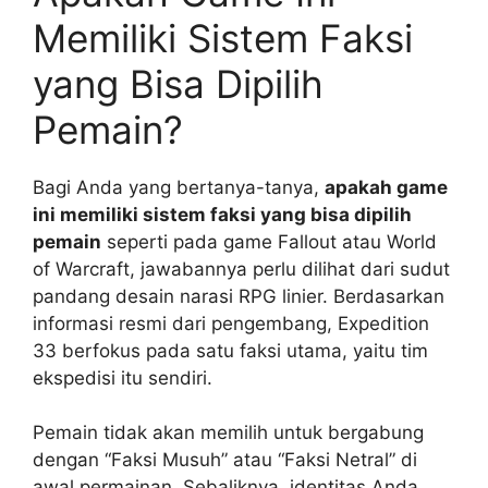
Memiliki Sistem Faksi
yang Bisa Dipilih
Pemain?
Bagi Anda yang bertanya-tanya,
apakah game
ini memiliki sistem faksi yang bisa dipilih
pemain
seperti pada game Fallout atau World
of Warcraft, jawabannya perlu dilihat dari sudut
pandang desain narasi RPG linier. Berdasarkan
informasi resmi dari pengembang, Expedition
33 berfokus pada satu faksi utama, yaitu tim
ekspedisi itu sendiri.
Pemain tidak akan memilih untuk bergabung
dengan “Faksi Musuh” atau “Faksi Netral” di
awal permainan. Sebaliknya, identitas Anda