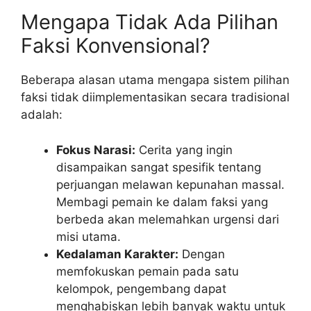
Mengapa Tidak Ada Pilihan
Faksi Konvensional?
Beberapa alasan utama mengapa sistem pilihan
faksi tidak diimplementasikan secara tradisional
adalah:
Fokus Narasi:
Cerita yang ingin
disampaikan sangat spesifik tentang
perjuangan melawan kepunahan massal.
Membagi pemain ke dalam faksi yang
berbeda akan melemahkan urgensi dari
misi utama.
Kedalaman Karakter:
Dengan
memfokuskan pemain pada satu
kelompok, pengembang dapat
menghabiskan lebih banyak waktu untuk