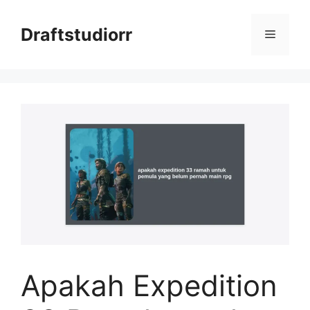
Skip
to
Draftstudiorr
Menu
content
Apakah Expedition