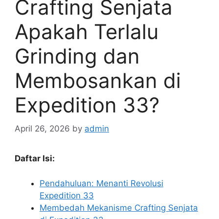
Crafting Senjata
Apakah Terlalu
Grinding dan
Membosankan di
Expedition 33?
April 26, 2026
by
admin
Daftar Isi:
Pendahuluan: Menanti Revolusi
Expedition 33
Membedah Mekanisme Crafting Senjata