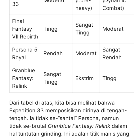
Moderat
(Lore-
(Dynamic
33
heavy)
Combat)
Final
Sangat
Fantasy
Tinggi
Moderat
Tinggi
VII Rebirth
Persona 5
Sangat
Rendah
Moderat
Royal
Rendah
Granblue
Sangat
Fantasy:
Ekstrim
Tinggi
Tinggi
Relink
Dari tabel di atas, kita bisa melihat bahwa
Expedition 33 memposisikan dirinya di tengah-
tengah. Ia tidak se-“santai” Persona, namun
tidak se-brutal
Granblue Fantasy: Relink
dalam
hal tuntutan grinding. Ini adalah titik manis yang