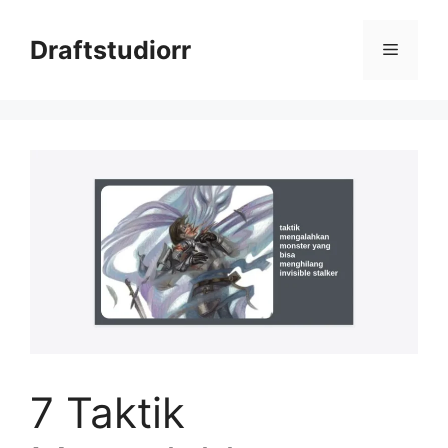
Skip
to
Draftstudiorr
Menu
content
7 Taktik