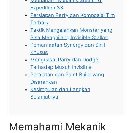
Memahami Mekanik Stealth di
Expedition 33
Persiapan Party dan Komposisi Tim
Terbaik
Taktik Mengalahkan Monster yang
Bisa Menghilang Invisible Stalker
Pemanfaatan Synergy dan Skill
Khusus
Menguasai Parry dan Dodge
Terhadap Musuh Invisible
Peralatan dan Paint Build yang
Disarankan
Kesimpulan dan Langkah
Selanjutnya
Memahami Mekanik