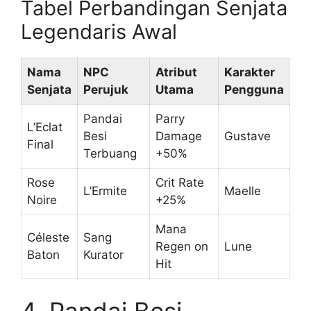
Tabel Perbandingan Senjata
Legendaris Awal
Nama
NPC
Atribut
Karakter
Senjata
Perujuk
Utama
Pengguna
Pandai
Parry
L’Eclat
Besi
Damage
Gustave
Final
Terbuang
+50%
Rose
Crit Rate
L’Ermite
Maelle
Noire
+25%
Mana
Céleste
Sang
Regen on
Lune
Baton
Kurator
Hit