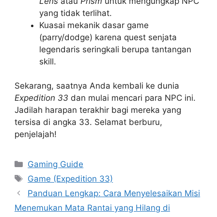
Lens
atau
Prism
untuk mengungkap NPC
yang tidak terlihat.
Kuasai mekanik dasar game
(parry/dodge) karena quest senjata
legendaris seringkali berupa tantangan
skill.
Sekarang, saatnya Anda kembali ke dunia
Expedition 33
dan mulai mencari para NPC ini.
Jadilah harapan terakhir bagi mereka yang
tersisa di angka 33. Selamat berburu,
penjelajah!
Categories
Gaming Guide
Tags
Game (Expedition 33)
Panduan Lengkap: Cara Menyelesaikan Misi
Menemukan Mata Rantai yang Hilang di