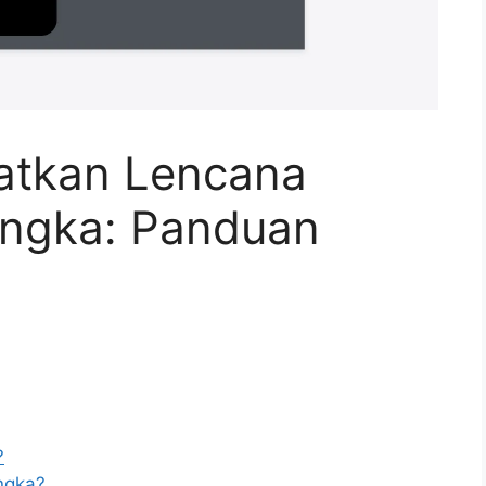
atkan Lencana
angka: Panduan
?
ngka?