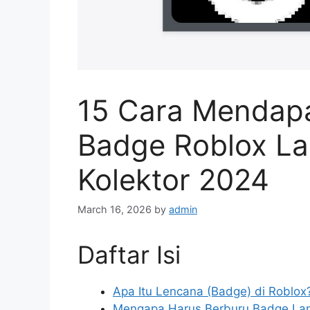
15 Cara Mendap
Badge Roblox L
Kolektor 2024
March 16, 2026
by
admin
Daftar Isi
Apa Itu Lencana (Badge) di Roblox
Mengapa Harus Berburu Badge La