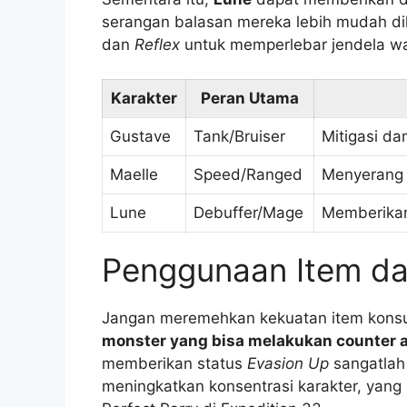
serangan balasan mereka lebih mudah dih
dan
Reflex
untuk memperlebar jendela wa
Karakter
Peran Utama
Gustave
Tank/Bruiser
Mitigasi da
Maelle
Speed/Ranged
Menyerang d
Lune
Debuffer/Mage
Memberikan
Penggunaan Item dan
Jangan meremehkan kekuatan item kons
monster yang bisa melakukan counter 
memberikan status
Evasion Up
sangatlah 
meningkatkan konsentrasi karakter, ya