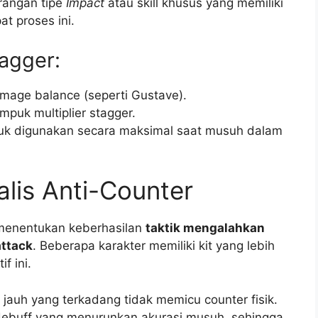
rangan tipe
Impact
atau skill khusus yang memiliki
at proses ini.
agger:
mage balance (seperti Gustave).
puk multiplier stagger.
tuk digunakan secara maksimal saat musuh dalam
alis Anti-Counter
 menentukan keberhasilan
taktik mengalahkan
attack
. Beberapa karakter memiliki kit yang lebih
f ini.
k jauh yang terkadang tidak memicu counter fisik.
ebuff yang menurunkan akurasi musuh, sehingga