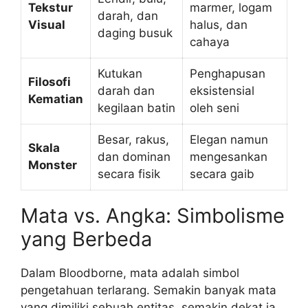
Tekstur
marmer, logam
darah, dan
Visual
halus, dan
daging busuk
cahaya
Kutukan
Penghapusan
Filosofi
darah dan
eksistensial
Kematian
kegilaan batin
oleh seni
Besar, rakus,
Elegan namun
Skala
dan dominan
mengesankan
Monster
secara fisik
secara gaib
Mata vs. Angka: Simbolisme
yang Berbeda
Dalam Bloodborne, mata adalah simbol
pengetahuan terlarang. Semakin banyak mata
yang dimiliki sebuah entitas, semakin dekat ia