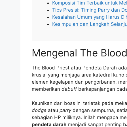
Komposisi Tim Terbaik untuk M
Tips Presisi: Timing Parry dan D
Kesalahan Umum yang Harus Dih
Kesimpulan dan Langkah Selanj
Mengenal The Blood 
The Blood Priest atau Pendeta Darah ada
krusial yang menjaga area katedral kuno 
elemen kegelapan dan pengorbanan, meng
memberikan
debuff
berkepanjangan pada
Keunikan dari boss ini terletak pada mek
dodge
atau
parry
dengan sempurna, setia
sebagian HP miliknya. Inilah mengapa me
pendeta darah
menjadi sangat penting ba