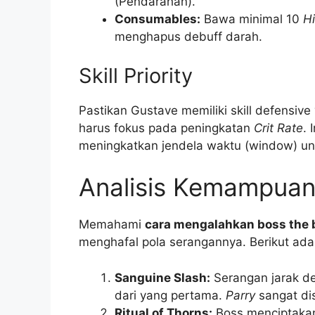
(Pendarahan).
Consumables:
Bawa minimal 10
H
menghapus debuff darah.
Skill Priority
Pastikan Gustave memiliki skill defensive
harus fokus pada peningkatan
Crit Rate
. 
meningkatkan jendela waktu (window) u
Analisis Kemampuan
Memahami
cara mengalahkan boss the b
menghafal pola serangannya. Berikut ada
Sanguine Slash:
Serangan jarak dek
dari yang pertama.
Parry
sangat dis
Ritual of Thorns:
Boss menciptakan