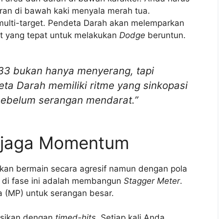
aran di bawah kaki menyala merah tua.
multi-target. Pendeta Darah akan melemparkan
aat yang tepat untuk melakukan
Dodge
beruntun.
 33 bukan hanya menyerang, tapi
ta Darah memiliki ritme yang sinkopasi
sebelum serangan mendarat.”
enjaga Momentum
kan bermain secara agresif namun dengan pola
a di fase ini adalah membangun
Stagger Meter
.
 (MP) untuk serangan besar.
asikan dengan
timed-hits
. Setiap kali Anda