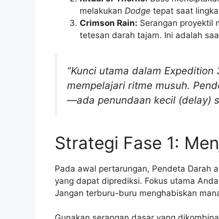
melakukan
Dodge
tepat saat lingk
Crimson Rain:
Serangan proyektil 
tetesan darah tajam. Ini adalah s
“Kunci utama dalam Expedition
mempelajari ritme musuh. Pende
—ada penundaan kecil (delay) 
Strategi Fase 1: M
Pada awal pertarungan, Pendeta Darah a
yang dapat diprediksi. Fokus utama And
Jangan terburu-buru menghabiskan mana
Gunakan serangan dasar yang dikombin