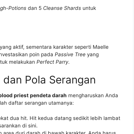
igh-Potions
dan 5
Cleanse Shards
untuk
 yang aktif, sementara karakter seperti Maelle
Investasikan poin pada
Passive Tree
yang
ntuk melakukan
Perfect Parry
.
 dan Pola Serangan
lood priest pendeta darah
mengharuskan Anda
lah daftar serangan utamanya:
at dua hit. Hit kedua datang sedikit lebih lambat
arankan di sini.
 area duri darah di bawah karakter. Anda harus