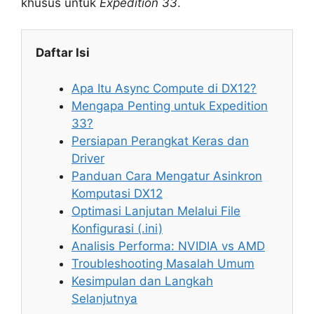
khusus untuk
Expedition 33
.
Daftar Isi
Apa Itu Async Compute di DX12?
Mengapa Penting untuk Expedition
33?
Persiapan Perangkat Keras dan
Driver
Panduan Cara Mengatur Asinkron
Komputasi DX12
Optimasi Lanjutan Melalui File
Konfigurasi (.ini)
Analisis Performa: NVIDIA vs AMD
Troubleshooting Masalah Umum
Kesimpulan dan Langkah
Selanjutnya