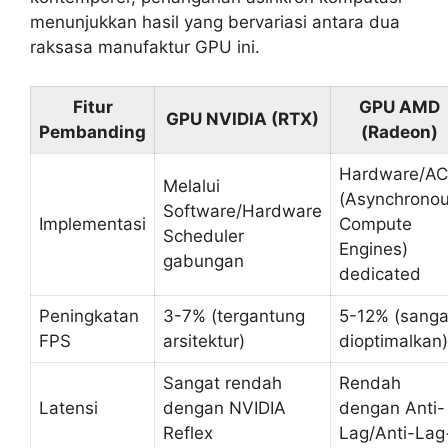
menunjukkan hasil yang bervariasi antara dua
raksasa manufaktur GPU ini.
Fitur
GPU AMD
GPU NVIDIA (RTX)
Pembanding
(Radeon)
Hardware/A
Melalui
(Asynchrono
Software/Hardware
Implementasi
Compute
Scheduler
Engines)
gabungan
dedicated
Peningkatan
3-7% (tergantung
5-12% (sanga
FPS
arsitektur)
dioptimalkan)
Sangat rendah
Rendah
Latensi
dengan NVIDIA
dengan Anti-
Reflex
Lag/Anti-Lag