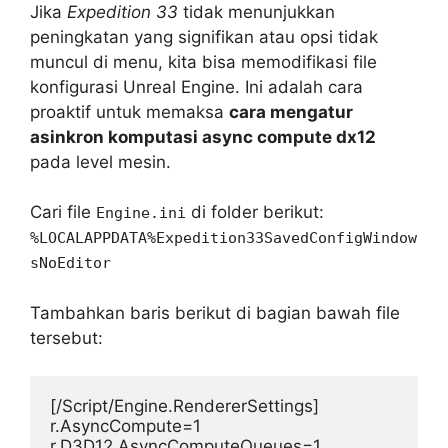
Jika
Expedition 33
tidak menunjukkan
peningkatan yang signifikan atau opsi tidak
muncul di menu, kita bisa memodifikasi file
konfigurasi Unreal Engine. Ini adalah cara
proaktif untuk memaksa
cara mengatur
asinkron komputasi async compute dx12
pada level mesin.
Cari file
di folder berikut:
Engine.ini
%LOCALAPPDATA%Expedition33SavedConfigWindow
sNoEditor
Tambahkan baris berikut di bagian bawah file
tersebut:
[/Script/Engine.RendererSettings]

r.AsyncCompute=1

r.D3D12.AsyncComputeQueues=1
